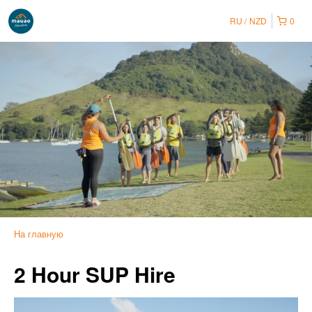
RU
NZD
0
На главную
2 Hour SUP Hire